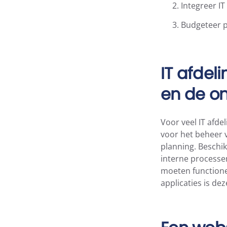
Integreer IT
Budgeteer pe
IT afdel
en de on
Voor veel IT afde
voor het beheer v
planning. Beschikb
interne processen
moeten functione
applicaties is de