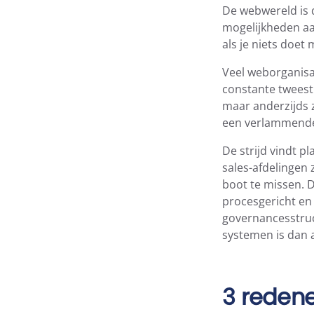
De webwereld is 
mogelijkheden aan
als je niets doet
Veel weborganisat
constante tweestr
maar anderzijds z
een verlammende
De strijd vindt p
sales-afdelingen 
boot te missen. De
procesgericht en
governancesstruc
systemen is dan al
3 reden