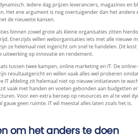
dynamisch. Iedere dag prijzen leveranciers, magazines en 
. Het ene argument is nog overtuigender dan het andere en 
 met de nieuwste kansen.
ies binnen zowel grote als kleine organisaties zitten hierd
ijd. Enerzijds willen weborganisaties iets met alle nieuwe 
ijn ze helemaal niet ingericht om snel te handelen. Dit kost v
 uitwerking op innovatie en rendement.
laats tussen twee kampen, online marketing en IT. De online
zijn resultaatgericht en willen vaak alles wel proberen omda
 IT afdeling zit helemaal niet op nieuwe initiatieven te wacht
 zit vaak met handen en voeten gebonden aan budgetten e
turen. Voor een extra beroep op resources en al te veel dy
 gauw geen ruimte. IT wil meestal alles laten zoals het is.
en om het anders te doen