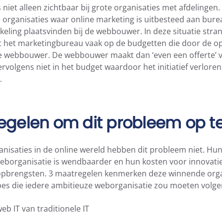
s niet alleen zichtbaar bij grote organisaties met afdelingen.
re organisaties waar online marketing is uitbesteed aan bure
keling plaatsvinden bij de webbouwer. In deze situatie stra
uit het marketingbureau vaak op de budgetten die door de o
 webbouwer. De webbouwer maakt dan ‘even een offerte’ voo
ervolgens niet in het budget waardoor het initiatief verloren 
.
egelen om dit probleem op te
nisaties in de online wereld hebben dit probleem niet. Hun
weborganisatie is wendbaarder en hun kosten voor innovatie 
pbrengsten. 3 maatregelen kenmerken deze winnende orga
cipes die iedere ambitieuze weborganisatie zou moeten volge
b IT van traditionele IT