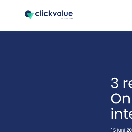
3 
Onl
in
15 juni 2