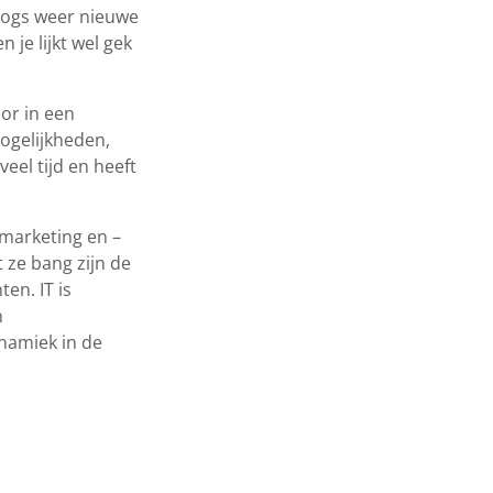
blogs weer nieuwe
je lijkt wel gek
oor in een
mogelijkheden,
eel tijd en heeft
-marketing en –
t ze bang zijn de
en. IT is
n
namiek in de