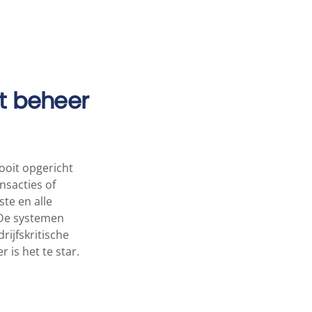
et beheer
 ooit opgericht
nsacties of
ste en alle
. De systemen
ijfskritische
 is het te star.