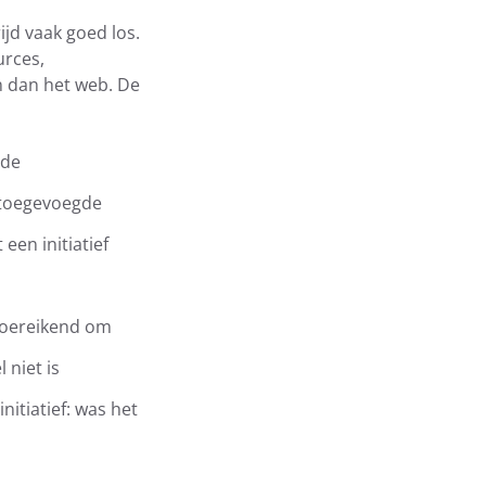
ijd vaak goed los.
urces,
en dan het web. De
 de
e toegevoegde
een initiatief
ntoereikend om
 niet is
nitiatief: was het