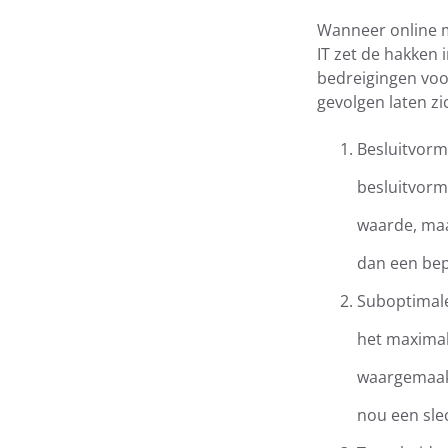
Wanneer online ma
IT zet de hakken
bedreigingen voor
gevolgen laten zi
Besluitvormi
besluitvorm
waarde, maar
dan een bep
Suboptimale
het maximal
waargemaakt 
nou een slec