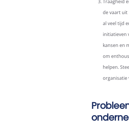
Traagheid e
de vaart ui
al veel tij
initiatieve
kansen en m
om enthousi
helpen. Ste
organisatie 
Probleem
ondern